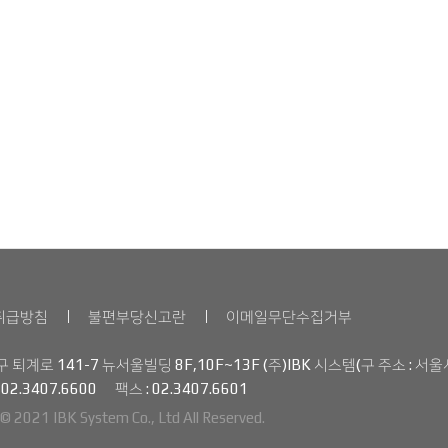
취급방침
불편부당신고란
이메일무단수집거부
 퇴계로 141-7 뉴서울빌딩 8F,10F~13F (주)IBK 시스템(구 주소 : 서울
02.3407.6600
팩스 :
02.3407.6601
 © 2021 IBK System Co., Ltd All Reserved.